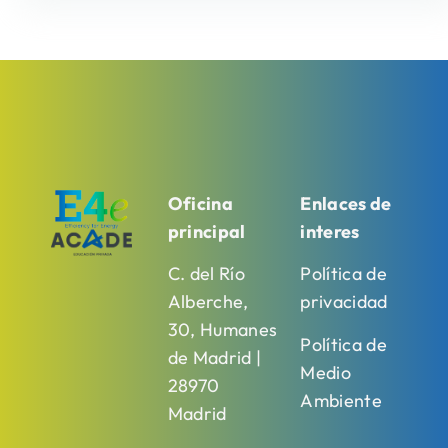
Oficina
Enlaces de
principal
interes
C. del Río
Política de
Alberche,
privacidad
30, Humanes
Política de
de Madrid |
Medio
28970
Ambiente
Madrid