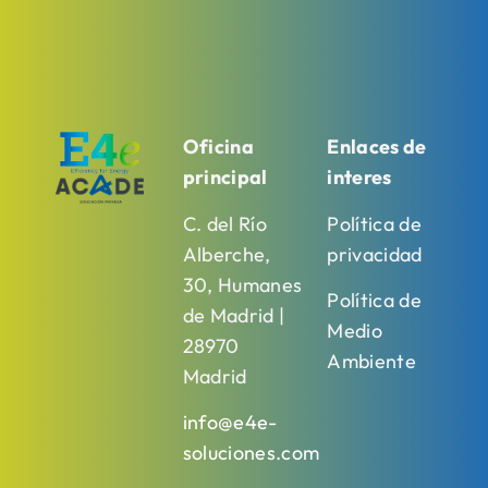
Oficina
Enlaces de
principal
interes
C. del Río
Política de
Alberche,
privacidad
30, Humanes
Política de
de Madrid |
Medio
28970
Ambiente
Madrid
info@e4e-
soluciones.com